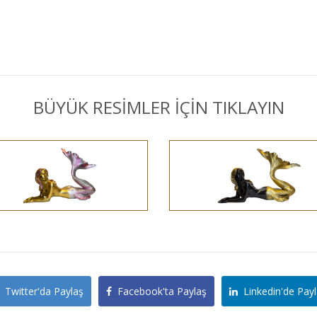
BÜYÜK RESİMLER İÇİN TIKLAYIN
Twitter'da Paylaş
Facebook'ta Paylaş
Linkedin'de Payl