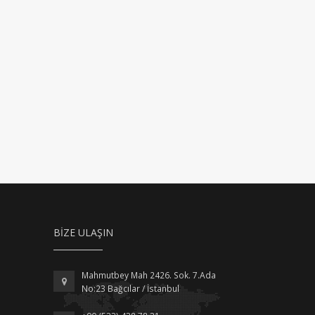
BIZE ULAŞIN
Mahmutbey Mah 2426. Sok. 7.Ada
No:23 Bağcılar / İstanbul