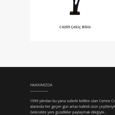
C4269 Çekiç Biblo
HAKKIMIZDA
1999 yılından bu yana sizlerle birlikte olan Cemre C
alanında her geçen gün artan kaliteli ürün çeşitleriy
Gelecekte yeni güzellikler paylaşmak dileğiyle...