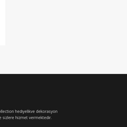
ollection hediyelikve dekorasyon
le sizlere hizmet vermektedir.