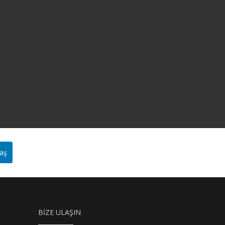
aş
BIZE ULAŞIN