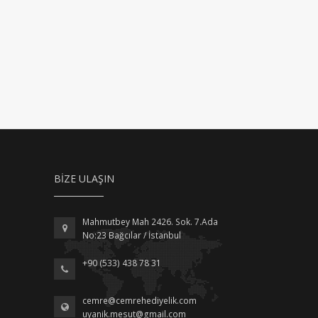
BIZE ULAŞIN
Mahmutbey Mah 2426. Sok. 7.Ada
No:23 Bağcılar / İstanbul
+90 (533) 438 78 31
cemre@cemrehediyelik.com
uyanik.mesut@gmail.com