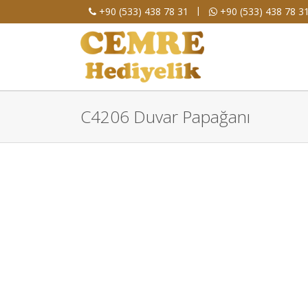
|
+90 (533) 438 78 31
+90 (533) 438 78 3
C4206 Duvar Papağanı