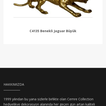
C4135 Benekli Jaguar Büyük
HAKKIMIZDA
1999 yılından bu yana sizlerle birlikte olan Cemre Collection
hediyelikve dekorasyon alanında her geçen gün artan kaliteli